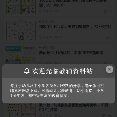
160页幼儿园运算练习册，幼儿数学启蒙资
源，PDF可打印
3 月前
8
3.9
识数计数
找数字1-10，幼儿数感训练资料，PDF可打印
3 月前
14
1
识数计数
两位数11-19的认知，31页PDF专项训练
3 月前
15
2.9
×
欢迎光临教辅资料站
识数计数
幼儿数学启蒙，1-10数字思维训练，27页
PFD可打印
专注于幼儿及中小学各类学习资料的分享，电子版可打
3 月前
13
2.98
印素材网盘下载。涵盖幼儿启蒙教育、幼小衔接、小学
1-6年级、初中等丰富的教育资源。
识数计数
数一数，幼儿数学启蒙数感培养资料，30页
PDF可打印
3 月前
12
1.98