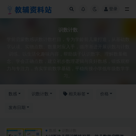
登录
全部
识数计数
学前启蒙数感识数计数栏目，专为学龄前儿童打造，从基础数
字认读、实物点数、数量对应入手，循序渐进开展识数与计数
训练。以生活化趣味内容，帮助孩子认识数字、理解数量概
念、学会正确点数，建立初步数理逻辑与良好数感，锻炼观察
力与专注力，夯实学前数学基础，平稳衔接小学低年级数学学
习。
数感
识数计数
相关标签
价格
发布日期
数感
识数计数