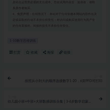
及站点运营所必需的支出成本。您在试用内容后，如喜欢，请联
系原作者购买。
4、免责声明：任何情况下，本站对于任何依赖本网站内容作出决
定或采取的行动不承担任何责任；对访问或购买使用行为而产生
的任何直接的、间接的损失不承担任何责任。
1-10数字思维训练
打赏
收藏
海报
链接
上一篇
按照从小到大的顺序连接数字1-20，6页PFD可打印
下一篇
幼儿园小班+中班+大班数感训练合集 | 3-6岁数学启蒙
PDF资料