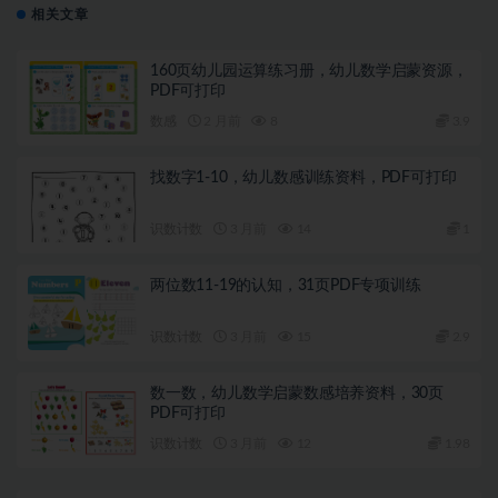
相关文章
160页幼儿园运算练习册，幼儿数学启蒙资源，
PDF可打印
数感
2 月前
8
3.9
找数字1-10，幼儿数感训练资料，PDF可打印
识数计数
3 月前
14
1
两位数11-19的认知，31页PDF专项训练
识数计数
3 月前
15
2.9
数一数，幼儿数学启蒙数感培养资料，30页
PDF可打印
识数计数
3 月前
12
1.98