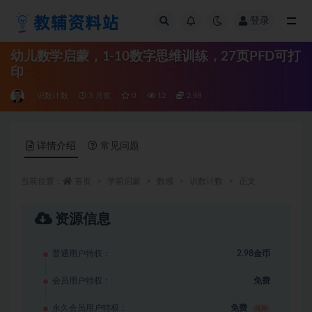
登录
全部
幼儿数学启蒙，1-10数字思维训练，27页PFD可打
印
识数计数
3 月前
0
12
2.98
详情介绍
常见问题
当前位置：
首页
学前启蒙
数感
识数计数
正文
资源信息
普通用户特权：
2.98金币
会员用户特权：
免费
永久会员用户特权：
免费
推荐