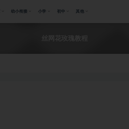
蒙
幼小衔接
小学
初中
其他
丝网花玫瑰教程