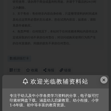
研究使用，请勿用于商业或盈利性用途。并请于下载后的24小时
之内删除。
3、关于售价：售价绝非内容自身价格，只是整理资料的时间成本
及站点运营所必需的支出成本。您在试用内容后，如喜欢，请联
系原作者购买。
4、免责声明：任何情况下，本站对于任何依赖本网站内容作出决
定或采取的行动不承担任何责任；对访问或购买使用行为而产生
的任何直接的、间接的损失不承担任何责任。
数感训练打卡
打赏
收藏
海报
链接
×
欢迎光临教辅资料站
上一篇
专注于幼儿及中小学各类学习资料的分享，电子版可打
两位数11-19的认知，31页PDF专项训练
印素材网盘下载。涵盖幼儿启蒙教育、幼小衔接、小学
1-6年级、初中等丰富的教育资源。